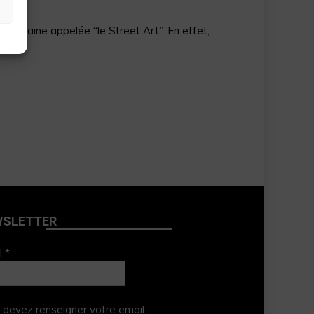
e urbaine appelée “le Street Art”. En effet,
WSLETTER
l *
 devez renseigner votre email.