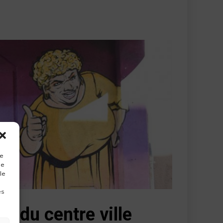
ue
de
le
es
 » du centre ville