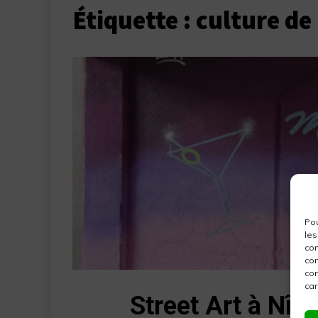
Étiquette :
culture de
Pou
les
con
com
con
car
Street Art à Nîme