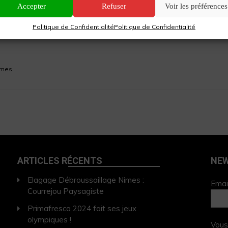
Accepter
Refuser
Voir les préférences
epuis quelques années, le paysage s’enrichit d’une nouvelle cultur
Politique de Confidentialité
Politique de Confidentialité
nîmes
ARTICLES RÉCENTS
NE
Elagage Débroussaillage Nimes :
Emai
Courrejou Paysagiste
Primafresca 2024 fait ses jeux
olympiques !
Vous