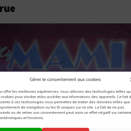
 rue
Gérer le consentement aux cookies
r offrir les meilleures expériences, nous utilisons des technologies telles q
 cookies pour stocker et/ou accéder aux informations des appareils. Le fait 
sentir à ces technologies nous permettra de traiter des données telles que 
portement de navigation ou les ID uniques sur ce site. Le fait de ne pas
sentir ou de retirer son consentement peut avoir un effet négatif sur certain
actéristiques et fonctions.
s : Le Quartier « Petit Berlin