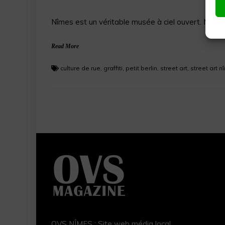
Nîmes est un véritable musée à ciel ouvert. Mais d
Read More
culture de rue
,
graffiti
,
petit berlin
,
street art
,
street art 
OVS NÎMES : Site web média local