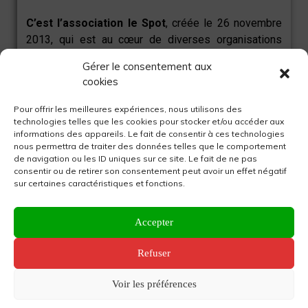
C’est l’association le Spot
, créée le 26 novembre
2013, qui est au cœur de diverses organisations
dynamiques événementielles sociales et culturelles
Gérer le consentement aux
urbaines. Dès le départ, son objectif a été de
cookies
revaloriser un quartier défavorisé et abandonné par
l’art.
Pour offrir les meilleures expériences, nous utilisons des
technologies telles que les cookies pour stocker et/ou accéder aux
informations des appareils. Le fait de consentir à ces technologies
Situé la capitale gardoise dans un local à 8 rue de
nous permettra de traiter des données telles que le comportement
l’Enclos Rey, le Spot possède aujourd’hui plusieurs
de navigation ou les ID uniques sur ce site. Le fait de ne pas
consentir ou de retirer son consentement peut avoir un effet négatif
domaines d’activités, tels qu’une pépinière de
sur certaines caractéristiques et fonctions.
projets, un espace de co-working, une salle
d’exposition, une salle de concert et un bar.
Accepter
Cette association se définit comme un tiers-lieux
Refuser
hybrides et alternatifs. En effet, il a occupé Chez
Mémé entre 2015 et 2018 dans le quartier Gambetta,
Voir les préférences
aujourd’hui occupe
L’archipel
depuis 2016 dans le
quartier Richelieu et à présent le
Vaisseau 3008