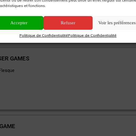
sentir ou de retirer son consentement peut avoir un effet négatif sur certain
actéristiques et fonctions.
Accepter
Refuser
Voir les préférences
Politique de Confidentialité
Politique de Confidentialité
ASER GAMES
Flesque
 GAME