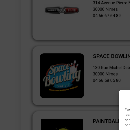
314 Avenue Pierre
30000 Nîmes
04 66 67 64 89
SPACE BOWLI
130 Rue Michel Deb
30000 Nîmes
04 66 58 05 80
Pou
les
con
PAINTBALL PR
com