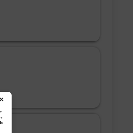
ue
de
le