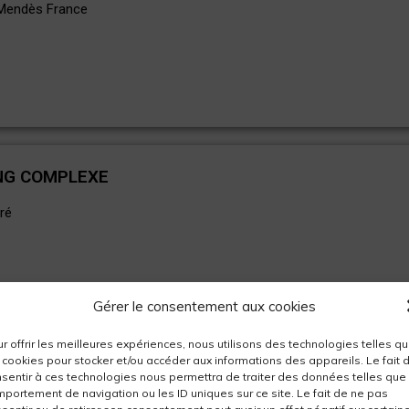
 Mendès France
NG COMPLEXE
ré
Gérer le consentement aux cookies
r offrir les meilleures expériences, nous utilisons des technologies telles q
 cookies pour stocker et/ou accéder aux informations des appareils. Le fait 
sentir à ces technologies nous permettra de traiter des données telles que 
O NÎMES
portement de navigation ou les ID uniques sur ce site. Le fait de ne pas