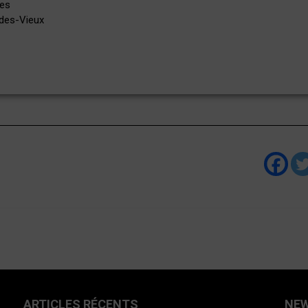
res
-des-Vieux
ARTICLES RÉCENTS
NE