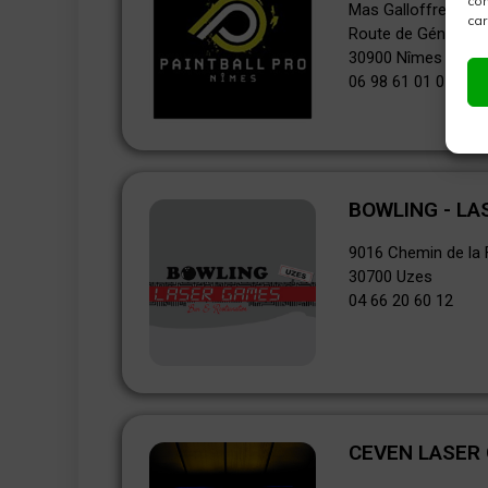
con
Mas Galloffre Nord
car
Route de Générac
30900 Nîmes
06 98 61 01 01
BOWLING - L
9016 Chemin de la 
30700 Uzes
04 66 20 60 12
CEVEN LASER