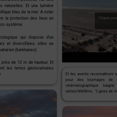
 naturelles. Et une lumière
ifique bleu de la mer. A noter
re la protection des lieux en
Cliquez pour
 éco-système.
écologique qui dispose d’un
es et diversifiées, elles se
saharien (barkhanes).
 près de 12 m de hauteur. Et
ent
les terres géolocalisées
.
Et les avertis reconnaîtront 
pour des tournages de f
cinématographique baig
séries/téléfilms : “
Lignes de vi