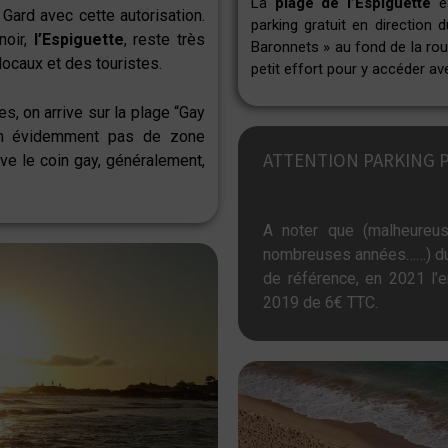
La
plage de l’Espiguette
es
 Gard avec cette autorisation.
parking gratuit en direction
noir,
l’Espiguette
, reste très
Baronnets » au fond de la rout
locaux et des touristes.
petit effort pour y accéder 
es, on arrive sur la plage “Gay
bien évidemment pas de zone
ATTENTION PARKING 
ve le coin gay, généralement,
A noter que (malheureus
nombreuses années……) du m
de référence, en 2021 l’e
2019 de 6€ TTC.