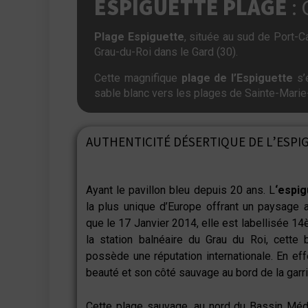
ESPIGUETTE PLAGE
: 
Plage Espiguette
, située au sud de Port-
Grau-du-Roi dans le Gard (30).
Cette magnifique
plage de l’Espiguette
s’
sable blanc vers les plages de Sainte-Marie
AUTHENTICITÉ DÉSERTIQUE DE L’ESPI
Ayant le pavillon bleu depuis 20 ans. L
‘espig
la plus unique d’Europe offrant un paysage a
que
le 17 Janvier 2014, elle est labellisée 14
la station balnéaire du Grau du Roi, cette b
possède une réputation internationale. En eff
beauté et son côté sauvage au bord de la gar
Cette plage sauvage, au nord du Bassin Méd