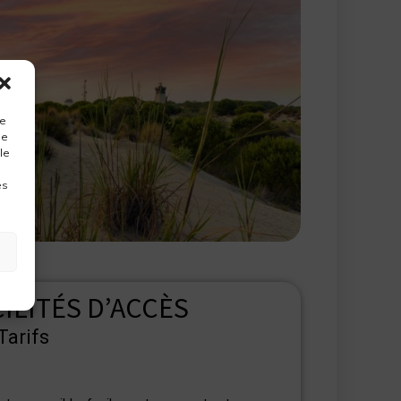
ue
de
le
es
ILITÉS D’ACCÈS
Tarifs