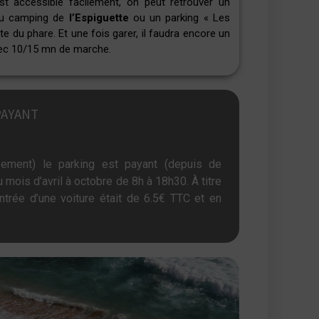
t accessible facilement, on peut retrouver un
 du camping de
l’Espiguette
ou un parking « Les
e du phare. Et une fois garer, il faudra encore un
avec 10/15 mn de marche.
PAYANT
ement) le parking est payant (depuis de
ois d’avril à octobre de 8h à 18h30. À
titre
ntrée d’une voiture était de 6.5€ TTC et en