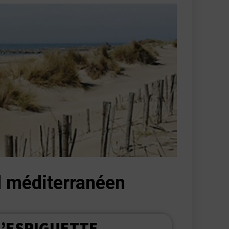
al méditerranéen
’
ESPIGUETTE