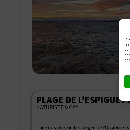
Pou
les
con
com
con
car
PLAGE DE L’ESPIGUET
NATURISTE & GAY
L’une des plus belles plages de l’Occitanie e