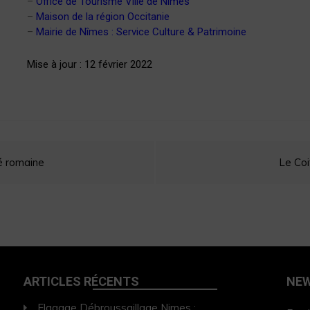
–
Office de Tourisme Ville de Nîmes
–
Maison de la région Occitanie
–
Mairie de Nîmes : Service Culture & Patrimoine
Mise à jour : 12 février 2022
té romaine
Le Coi
ARTICLES RÉCENTS
NE
Elagage Débroussaillage Nimes :