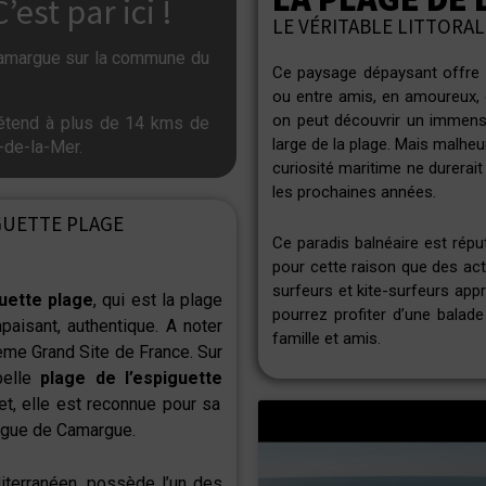
C’est par ici !
LE VÉRITABLE LITTORA
Camargue sur la commune du
Ce paysage dépaysant offre u
ou entre amis, en amoureux, 
on peut découvrir un immense
étend à plus de 14 kms de
large de la plage. Mais malhe
-de-la-Mer.
curiosité maritime ne durerait
les prochaines années.
GUETTE PLAGE
Ce paradis balnéaire est répu
pour cette raison que des act
surfeurs et kite-surfeurs appr
uette plage
, qui est la plage
pourrez profiter d’une balad
paisant, authentique. A noter
famille et amis.
ème Grand Site de France. Sur
elle
plage de l’espiguette
et, elle est reconnue pour sa
rigue de Camargue.
iterranéen, possède l’un des