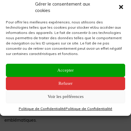
Gérer le consentement aux
cookies
Pour offrir les meilleures expériences, nous utilisons des
technologies telles que les cookies pour stocker et/ou accéder aux
informations des appareils. Le fait de consentir à ces technologies
nous permettra de traiter des données telles que le comportement
de navigation ou les ID uniques sur ce site. Le fait de ne pas
consentir ou de retirer son consentement peut avoir un effet négatif
sur certaines caractéristiques et fonctions.
Primafresca 2024 fait ses
Accepter
jeux olympiques !
Refuser
La rue Fresque incarne à merveille l’esprit festif et l’histoire
Voir les préférences
riche de Nîmes. Au fil des cinquante dernières années, elle
est devenue le cœur palpitant des nuits nîmoises, attirant
Politique de Confidentialité
Politique de Confidentialité
les habitants et les visiteurs avec ses bars et restaurants
emblématiques.