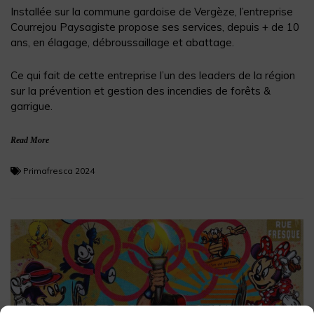
Installée sur la commune gardoise de Vergèze, l’entreprise
Courrejou Paysagiste propose ses services, depuis + de 10
ans, en élagage, débroussaillage et abattage.
Ce qui fait de cette entreprise l’un des leaders de la région
sur la prévention et gestion des incendies de forêts &
garrigue.
Read More
Primafresca 2024