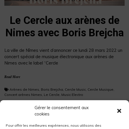
Le Cercle aux arènes de
Nimes avec Boris Brejcha
La ville de Nîmes vient d’annoncer ce lundi 28 mars 2022 un
concert spécial de musique électronique aux arènes de
Nimes avec le label “Cercle
Read More
Arènes de Nimes
,
Boris Brejcha
,
Cercle Music
,
Cercle Musique
,
Concert arènes Nimes
,
Le Cercle
,
Music Electro
Gérer le consentement aux
cookies
Pour offrir les meilleures expériences, nous utilisons des