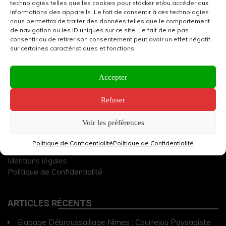
technologies telles que les cookies pour stocker et/ou accéder aux
informations des appareils. Le fait de consentir à ces technologies
nous permettra de traiter des données telles que le comportement
de navigation ou les ID uniques sur ce site. Le fait de ne pas
consentir ou de retirer son consentement peut avoir un effet négatif
sur certaines caractéristiques et fonctions.
Accepter
OVS NÎMES : Site web média local
Refuser
Voir les préférences
Plan du site
Contact
Politique de Confidentialité
Politique de Confidentialité
Devenir Partenaire
Mentions légales
Politique de Confidentialité
ARTICLES RÉCENTS
Elagage Débroussaillage Nimes : Courrejou Paysagiste